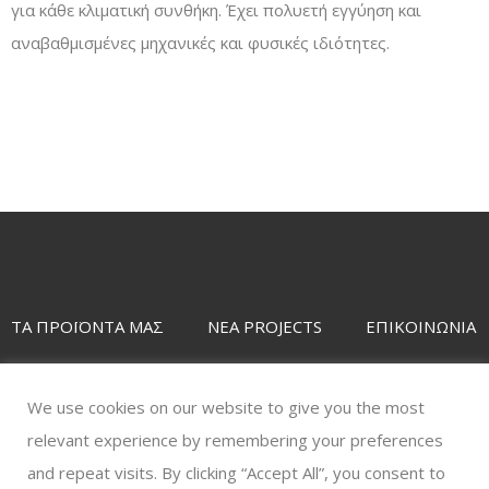
για κάθε κλιματική συνθήκη. Έχει πολυετή εγγύηση και
αναβαθμισμένες μηχανικές και φυσικές ιδιότητες.
TΑ ΠΡΟΪΟΝΤΑ ΜΑΣ
ΝΕΑ PROJECTS
ΕΠΙΚΟΙΝΩΝΙΑ
Copyright © 2020. All Rights Reserved. Designed &
We use cookies on our website to give you the most
Developed by
ITConcept
relevant experience by remembering your preferences
and repeat visits. By clicking “Accept All”, you consent to